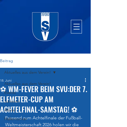
Beitrag
Aktuelles aus dem Verein!
18. Juni
Aktuelles aus dem Verein!
⚽️ WM-FEVER BEIM SVU:DER 7.
Events
ELFMETER-CUP AM
Junioren
ACHTELFINAL-SAMSTAG! ⚽️
Aktive
Passend zum Achtelfinale der Fußball-
Hallenturnier
Weltmeisterschaft 2026 holen wir die 